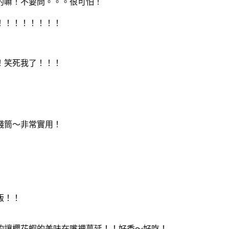
的嘛！不要問。。。很可怕！
！！！！！！！！
！笑死我了！！！
錢筒～非常實用！
飯！！
的讓櫻花蝦的美味在嘴裡蔓延！！好香～好吃！