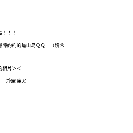
島！！！
隱隱約約的龜山島ＱＱ （殘念
的相片＞＜
！（抱頭痛哭