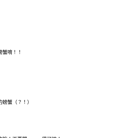
螃蟹唷！！
的螃蟹（？！）