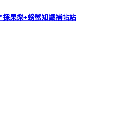
"採果樂+螃蟹知識補帖站