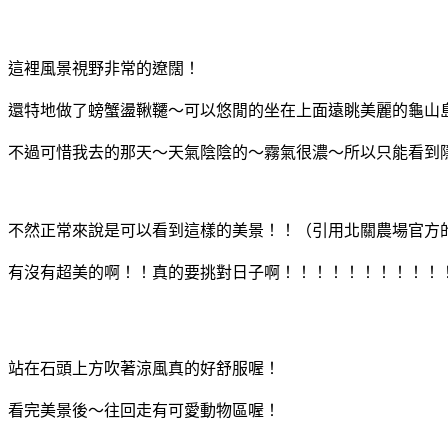
這裡風景視野非常的遼闊！
還特地做了螃蟹盪鞦韆～可以悠閒的坐在上面遠眺美麗的龜山
不過可惜我去的那天～天氣陰陰的～霧氣很濃～所以只能看到
不然正常來說是可以看到這樣的美景！！（引用北關農場官方
有沒有超美的啊！！真的要挑對日子啊！！！！！！！！！！
站在石頭上方吹著涼風真的好舒服喔！
看完美景後～往回走有可愛動物區喔！