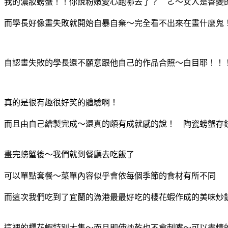
我的濃妝螃蟹！！你說粉嫩愛心跑哪去了？ ㄜ～女人是善變
而學長好像畫失敗就開始自暴自棄～完全看不出來在畫什麼鬼
自認畫失敗的學長還不願意跟他自己的作品合照～白目耶！！
真的是很有趣很好笑的體驗啊！
而且由自己繪製完成～還真的頗有成就感的說！ 陶瓷螃蟹存
畫完螃蟹後～我們就到餐廳去吃飯了
可以單點套餐～菜單內容似乎會依每個季節的食材有所不同
而這次我們吃到了宜蘭的漁港最最好吃的櫻花蝦作成的美味炒
這裡的櫻花蝦特別大隻～而且即使炒乾也不會刺嘴～可以盡情