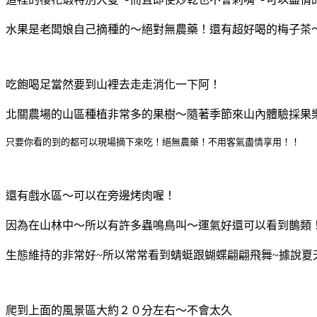
水果是老闆娘自己摘種的～絕對無農藥！還有超好喝的梅子茶
吃飽喝足當然要到山裡去走走消化一下阿！
北關農場的山區種植非常多的果樹～隨著季節來山內體驗採果
只要你看的到的都可以現場摘下來吃！絕無農藥！不用客氣盡情享用！！
還有戲水區～可以在旁邊烤肉喔！
因為在山林中～所以有許多蟲鳴鳥叫～運氣好還可以看到鵲類
生態維持的非常好~所以常常看到蜻蜓跟蝴蝶翩翩飛舞~據說夏天
爬到上面的風景區大約２０分左右～不會太久