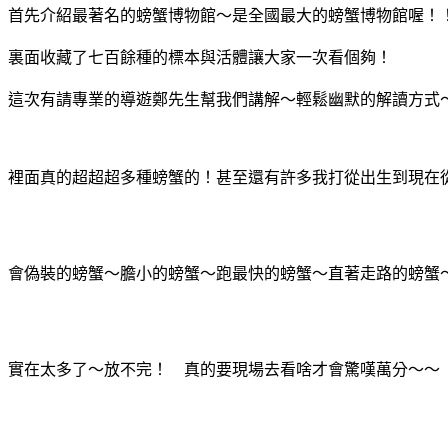
首先介紹最著名的螃蟹博物館～是全國最大的螃蟹博物館喔！
裏面收藏了七百餘種的標本與活體讓大家一次看個夠！
這次有請專業的導遊鄭先生幫我們講解～輕鬆幽默的解讀方式
裡面真的超超超多種螃蟹的！甚至還有許多我打從出生到現在
會偽裝的螃蟹～膽小的螃蟹～跑最快的螃蟹～直著走路的螃蟹
實在太多了～放不完！ 真的要現場去看啥才會驚嘆萬分～～