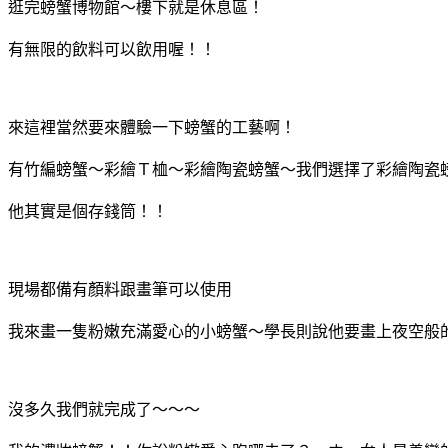
逛完螃蟹博物館～樓下就是休息區！
有無限的飲料可以飲用喔！！
來這裡當然要來體驗一下螃蟹的工藝啊！
有竹編螃蟹～彩繪Ｔ桖～彩繪陶瓷螃蟹～我們選擇了彩繪陶瓷
他其實是個存錢筒！！
現場都備有顏料跟畫筆可以使用
我來畫一隻粉嫩充滿愛心的小螃蟹～學長則說他要畫上夜空般
沒多久我們就完成了～～～