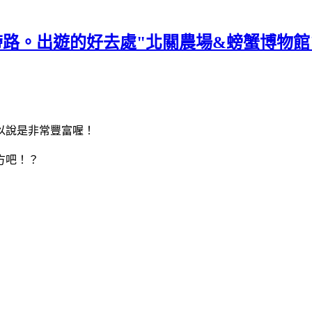
帶路。出遊的好去處"北關農場&螃蟹博物館
以說是非常豐富喔！
方吧！？