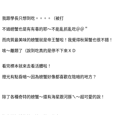
我跟學長只想到吃。。。。（被打
不過螃蟹也是有有毒的耶～不能亂抓亂吃＠＠＂
而肉質最美味的螃蟹就是帝王蟹啦！我覺得秋葉蟹也很不錯！
咳～離題了（說到吃真的是停不下來ＸＤ
看完標本就來去看活體啦！
燈光有點昏暗～因為螃蟹好像都喜歡在陰暗的地方？
除了各種奇特的螃蟹～還有海星跟河豚ㄟ～超可愛的說！