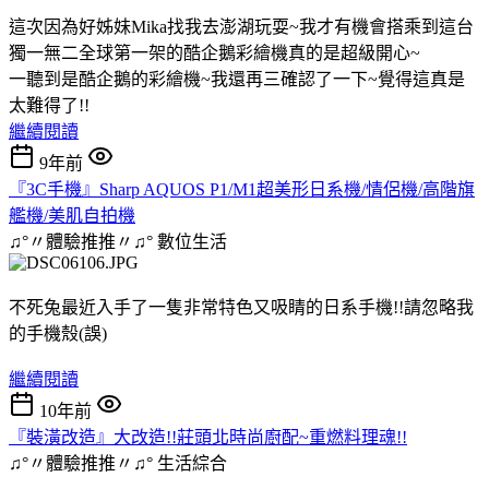
這次因為好姊妹Mika找我去澎湖玩耍~我才有機會搭乘到這台
獨一無二全球第一架的酷企鵝彩繪機真的是超級開心~
一聽到是酷企鵝的彩繪機~我還再三確認了一下~覺得這真是
太難得了!!
繼續閱讀
9年前
『3C手機』Sharp AQUOS P1/M1超美形日系機/情侶機/高階旗
艦機/美肌自拍機
♫°〃體驗推推〃♫°
數位生活
不死兔最近入手了一隻非常特色又吸睛的日系手機!!請忽略我
的手機殼(誤)
繼續閱讀
10年前
『裝潢改造』大改造!!莊頭北時尚廚配~重燃料理魂!!
♫°〃體驗推推〃♫°
生活綜合