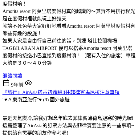
度假村唷！
Amorita resort 阿莫里塔度假村真的超讚的～其實不用排行程光
是在度假村裡就能玩上好幾天！
就讓不死兔帶大家好好地看看Amorita resort 阿莫里塔度假村有
哪些有趣的設施！
如果大家是自由行自己前往的話，到達 塔比拉蘭機場
TAGBILARAN AIRPORT 後可以搭乘Amorita resort 阿莫里塔
度假村的接送小巴直接到度假村唷！（限有入住的旅客）車程
大約是３０～４０分鐘
繼續閱讀
9年前
『旅行』AirAsia搭乘初體驗!!往菲律賓馬尼拉注意事項
°♥〃東南亞旅行°♥ (9)
國外旅遊
最近天氣變冷,讓我好想念年底去菲律賓薄荷島避寒的時光喔!
這篇整理了AirAsia的訂票方法與去菲律賓要注意的一些事項~
提供給有需要的朋友作參考喔!