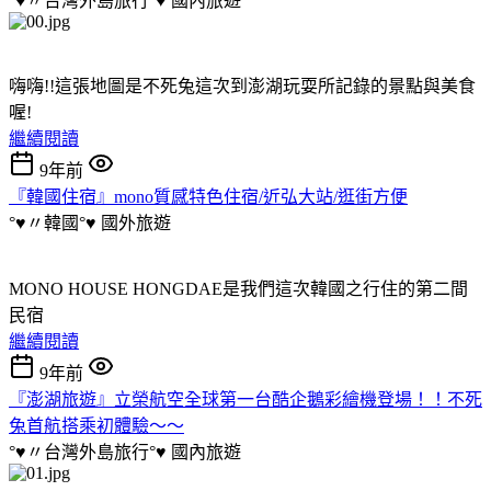
°♥〃台灣外島旅行°♥
國內旅遊
嗨嗨!!這張地圖是不死兔這次到澎湖玩耍所記錄的景點與美食
喔!
繼續閱讀
9年前
『韓國住宿』mono質感特色住宿/近弘大站/逛街方便
°♥〃韓國°♥
國外旅遊
MONO HOUSE HONGDAE是我們這次韓國之行住的第二間
民宿
繼續閱讀
9年前
『澎湖旅遊』立榮航空全球第一台酷企鵝彩繪機登場！！不死
兔首航搭乘初體驗～～
°♥〃台灣外島旅行°♥
國內旅遊