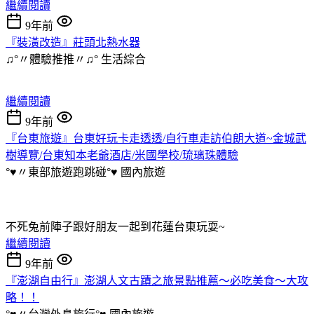
繼續閱讀
9年前
『裝潢改造』莊頭北熱水器
♫°〃體驗推推〃♫°
生活綜合
繼續閱讀
9年前
『台東旅遊』台東好玩卡走透透/自行車走訪伯朗大道~金城武
樹導覽/台東知本老爺酒店/米國學校/琉璃珠體驗
°♥〃東部旅遊跑跳碰°♥
國內旅遊
不死兔前陣子跟好朋友一起到花蓮台東玩耍~
繼續閱讀
9年前
『澎湖自由行』澎湖人文古蹟之旅景點推薦～必吃美食～大攻
略！！