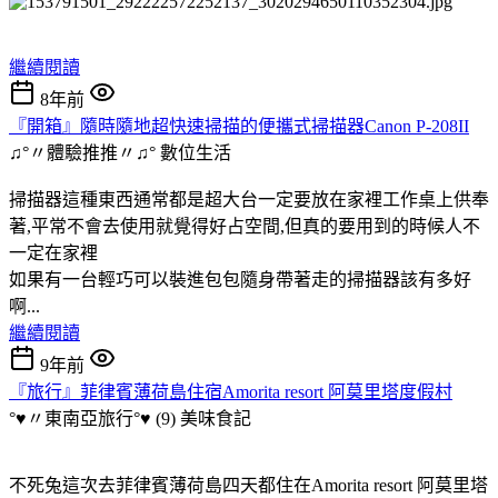
繼續閱讀
8年前
『開箱』隨時隨地超快速掃描的便攜式掃描器Canon P-208II
♫°〃體驗推推〃♫°
數位生活
掃描器這種東西通常都是超大台一定要放在家裡工作桌上供奉
著,平常不會去使用就覺得好占空間,但真的要用到的時候人不
一定在家裡
如果有一台輕巧可以裝進包包隨身帶著走的掃描器該有多好
啊...
繼續閱讀
9年前
『旅行』菲律賓薄荷島住宿Amorita resort 阿莫里塔度假村
°♥〃東南亞旅行°♥ (9)
美味食記
不死兔這次去菲律賓薄荷島四天都住在Amorita resort 阿莫里塔