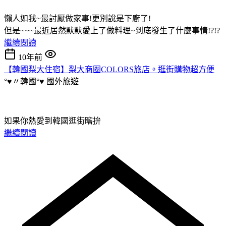
懶人如我~最討厭做家事!更別說是下廚了!
但是~~~最近居然默默愛上了做料理~到底發生了什麼事情!?!?
繼續閱讀
10年前
【韓國梨大住宿】梨大商圈COLORS旅店。逛街購物超方便
°♥〃韓國°♥
國外旅遊
如果你熱愛到韓國逛街瞎拚
繼續閱讀